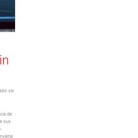
in
CADO EN
cia de
de sus
s
onviene