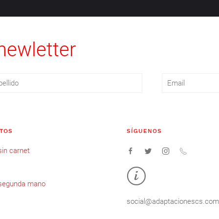
newletter
TOS
SÍGUENOS
in carnet
segunda mano
social@adaptacionescs.com